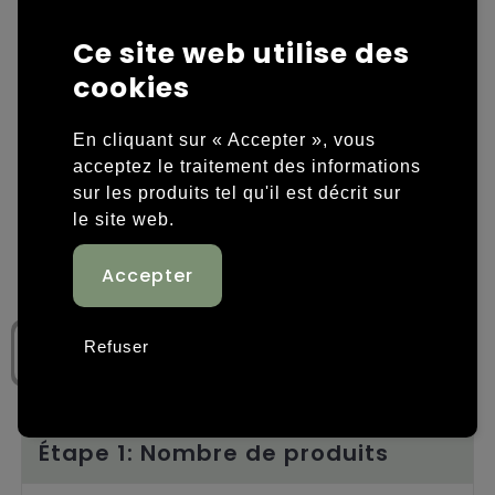
Housses et sacoches ordinateurs portables
Overige kleding
Ce site web utilise des
cookies
Overige tassen
Polos
En cliquant sur « Accepter », vous
Sacs en papier
Sweaters personnalisés
acceptez le traitement des informations
Sacs promotionnels
T-shirts personnalisés
sur les produits tel qu'il est décrit sur
le site web.
Sacs de voyage
Vestes personnalisées
Sacs à dos
Chaussures personnalisées
Sacs porté épaule
Refuser
Sacs de plage
Tassen voor sport
Étape 1: Nombre de produits