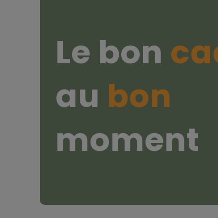
Le bon
ca
au
bon
moment