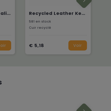
Ruban de personnalisation à crochet
Recycled Leather Keyring porte-clés
581
en stock
Cuir recyclé
€ 5,18
oir
Voir
s