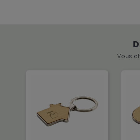
D
Vous ch