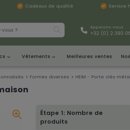
Cadeaux de qualité
Service
Appelons-nous
+32 (0) 2 390 0
cs
Vêtements
Meilleures ventes
Noë
sonnalisés
Formes diverses
HEIM - Porte clés mét
 maison
Étape 1: Nombre de
produits