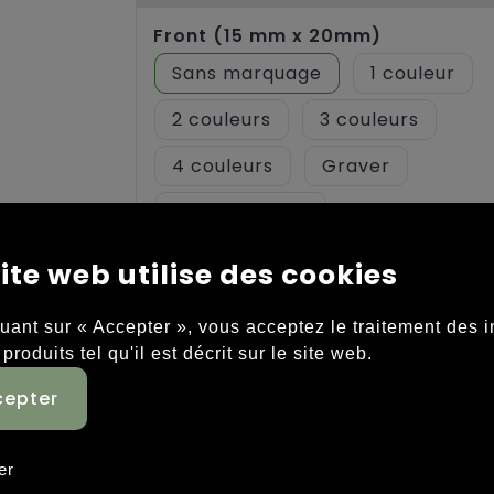
Front (15 mm x 20mm)
Sans marquage
1
2
3
4
Graver
Pleine couleur
ite web utilise des cookies
Back (15 mm x 20mm)
Sans marquage
1
quant sur « Accepter », vous acceptez le traitement des 
2
3
 produits tel qu'il est décrit sur le site web.
4
Graver
Pleine couleur
er