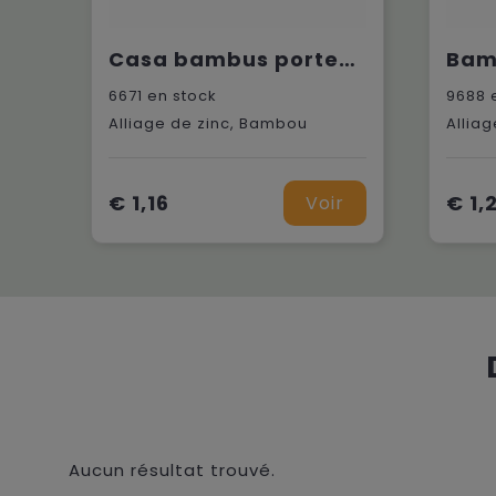
Casa bambus porte-clés
6671
en stock
9688
e
Alliage de zinc, Bambou
Allia
€ 1,16
€ 1,
Voir
Aucun résultat trouvé.