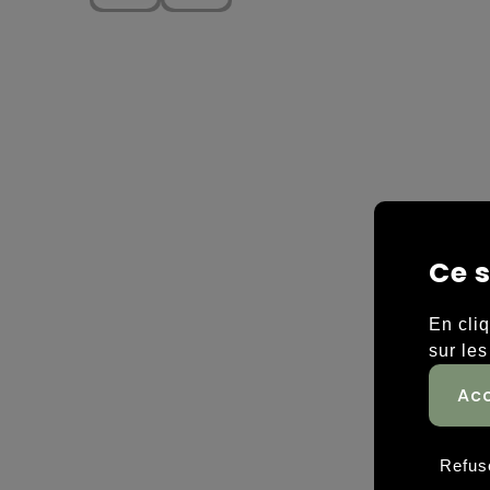
Ce s
En cli
sur les
Refus