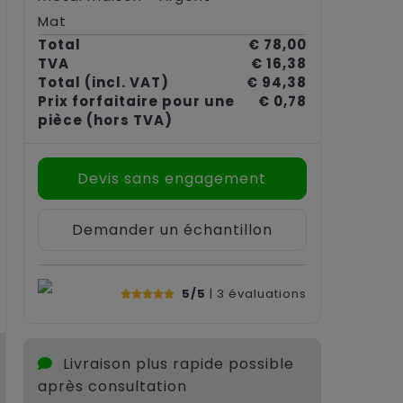
Mat
Total
€ 78,00
TVA
€ 16,38
Total
(incl. VAT)
€ 94,38
Prix forfaitaire pour une
€ 0,78
pièce
(hors TVA)
Devis sans engagement
Demander un échantillon
5/5
| 3
évaluations
Livraison plus rapide possible
après consultation