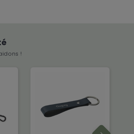
té
aidons !