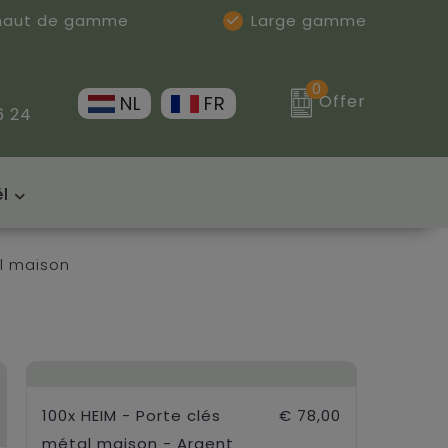
 haut de gamme
Large gamme
0
Offer
NL
FR
6 24
l
al maison
100x HEIM - Porte clés
€ 78,00
métal maison - Argent