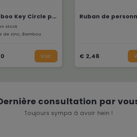
Bamboo Key Circle porte-clés
n stock
ge de zinc, Bambou
20
€ 2,48
Voir
V
Dernière consultation par vou
Toujours sympa à avoir hein !