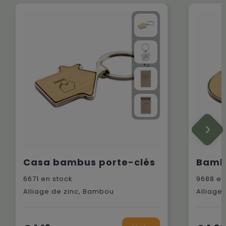
Casa bambus porte-clés
6671
en stock
9688
en
Alliage de zinc, Bambou
Alliage