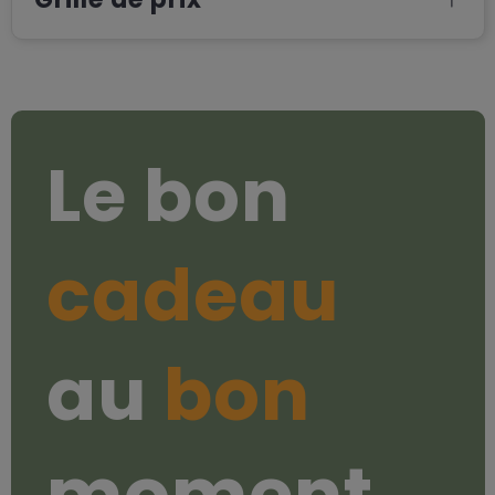
Le bon
cadeau
au
bon
moment