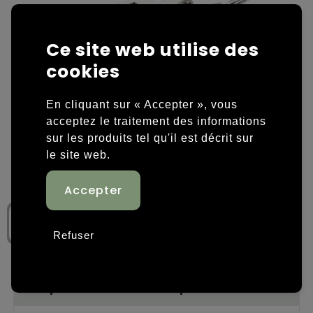
Housses et sacoches ordinateurs portables
Overige kleding
Ce site web utilise des
Overige tassen
Polos
cookies
Sacs en papier
Sweaters personnalisés
En cliquant sur « Accepter », vous
acceptez le traitement des informations
Sacs promotionnels
T-shirts personnalisés
sur les produits tel qu'il est décrit sur
Sacs de voyage
Vestes personnalisées
le site web.
Sacs à dos
Chaussures personnalisées
Sacs porté épaule
Refuser
Sacs de plage
Tassen voor sport
Étape 1: Nombre de produits