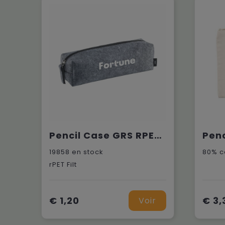
Pencil Case GRS RPET Felt trousse à crayons
19858
en stock
rPET Filt
€ 1,20
€ 3,
Voir