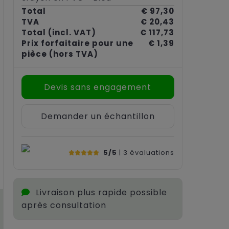
Total
€ 97,30
TVA
€ 20,43
Total
(incl. VAT)
€ 117,73
Prix forfaitaire pour une
€ 1,39
pièce
(hors TVA)
Devis sans engagement
Demander un échantillon
5/5
| 3
évaluations
Livraison plus rapide possible
après consultation