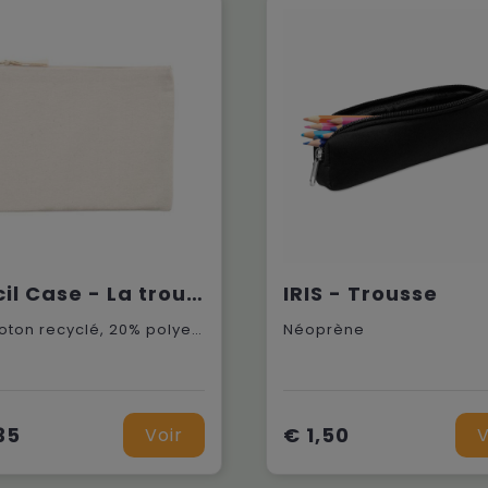
Pencil Case - La trousse tissée
IRIS - Trousse
80% coton recyclé, 20% polyester recyclé
Néoprène
35
€ 1,50
Voir
V