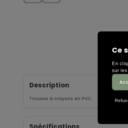
Ce s
En cli
sur les
Description
Trousse à crayons en PVC.
Refus
Spécifications