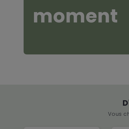
moment
D
Vous ch