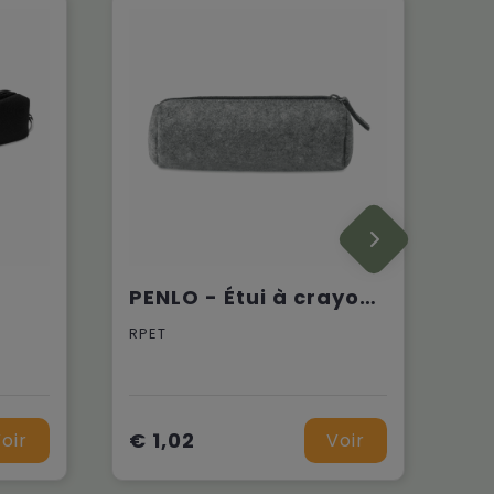
PENLO - Étui à crayons en feutre
RPET
€ 1,02
oir
Voir