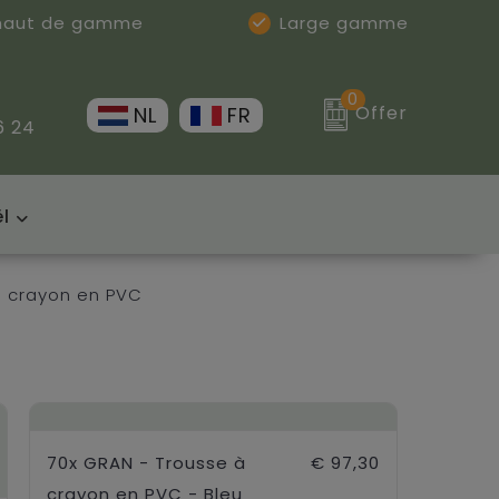
 haut de gamme
Large gamme
0
Offer
NL
FR
6 24
l
à crayon en PVC
70x GRAN - Trousse à
€ 97,30
crayon en PVC - Bleu