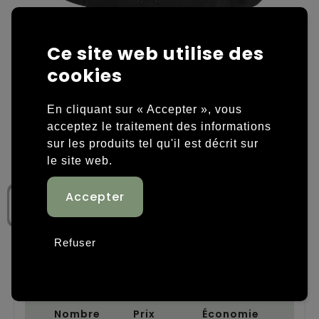
Housses et sacoches ordinateurs portables
Overige kleding
Ce site web utilise des
Overige tassen
Polos
cookies
Sacs en papier
Sweaters personnalisés
En cliquant sur « Accepter », vous
Sacs promotionnels
T-shirts personnalisés
acceptez le traitement des informations
sur les produits tel qu'il est décrit sur
Sacs de voyage
Vestes personnalisées
le site web.
Sacs à dos
Chaussures personnalisées
Sacs porté épaule
Refuser
Sacs de plage
Étape 1: Nombre de produits
Tassen voor sport
Nombre
Prix
Économie