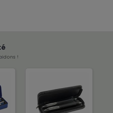
té
aidons !