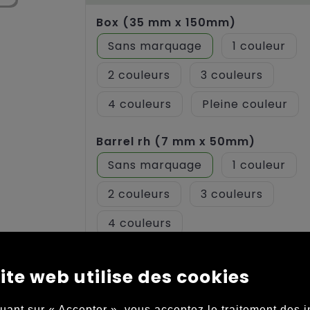
Box (35 mm x 150mm)
Sans marquage
1
2
3
4
Pleine couleur
Barrel rh (7 mm x 50mm)
Sans marquage
1
2
3
4
Clip rh (7 mm x 40mm)
ite web utilise des cookies
Sans marquage
1
quant sur « Accepter », vous acceptez le traitement des 