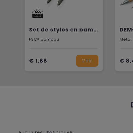
Set de stylos en bambou dans un coffret
FSC® bambou
Métal
€ 1,88
€ 8,
Voir
Aucun résultat trouvé.