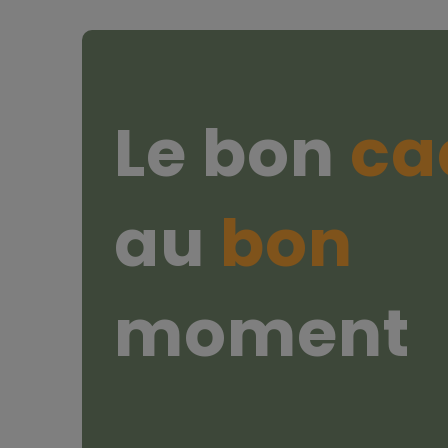
Le bon
ca
au
bon
moment