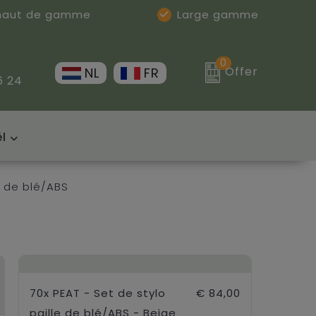
 haut de gamme
Large gamme
0
Offer
NL
FR
6 24
l
e de blé/ABS
70x PEAT - Set de stylo
€ 84,00
paille de blé/ABS - Beige