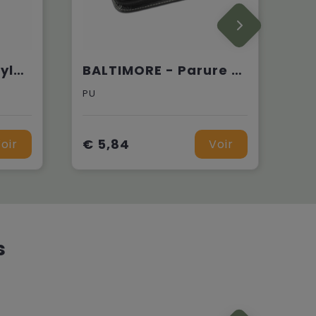
ALUCOLOR - Set stylo bille étui métal
BALTIMORE - Parure stylos roller/bille
PU
€ 5,84
oir
Voir
s