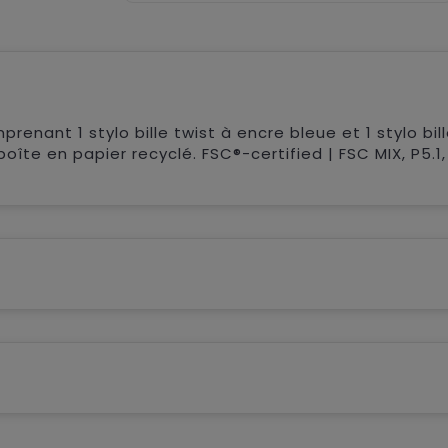
renant 1 stylo bille twist à encre bleue et 1 stylo bill
îte en papier recyclé. FSC®-certified | FSC MIX, P5.1