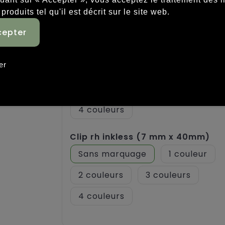
2
3
 produits tel qu'il est décrit sur le site web.
4
Barrel rh inkless (7 mm x 50mm)
er
Sans marquage
1
2
3
4
Clip rh inkless (7 mm x 40mm)
Sans marquage
1
2
3
4