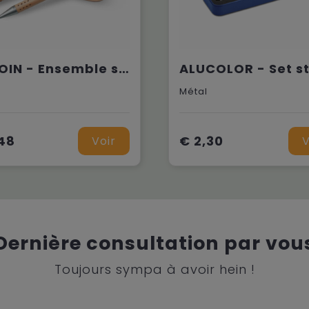
DEMOIN - Ensemble stylo et porte-mine
Métal
48
€ 2,30
Voir
V
Dernière consultation par vou
Toujours sympa à avoir hein !