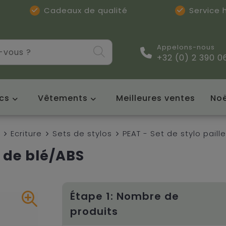
Cadeaux de qualité
Service
Appelons-nous
+32 (0) 2 390 0
cs
Vêtements
Meilleures ventes
Noë
Ecriture
Sets de stylos
PEAT - Set de stylo paill
e de blé/ABS
Étape 1: Nombre de
produits